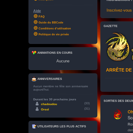
Inscrivez-vous
Aide
FAQ
Guide du BBCode
GAZETTE
Conditions d’utilisation
Politique de vie privée
ANIMATIONS EN COURS
Aucune
ARRÊTE DE 
ANNIVERSAIRES
Aucun membre ne fête son anniversaire
aujourd’hui.
Durant les 30 prochains jours
SORTIES DES DEU
(33)
chadoudou
(31)
Orsol
UTILISATEURS LES PLUS ACTIFS