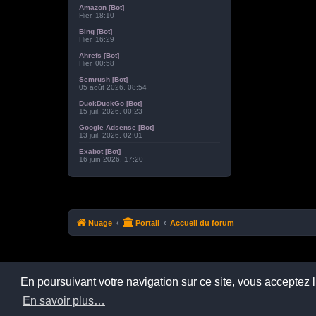
Amazon [Bot]
Hier, 18:10
Bing [Bot]
Hier, 16:29
Ahrefs [Bot]
Hier, 00:58
Semrush [Bot]
05 août 2026, 08:54
DuckDuckGo [Bot]
15 juil. 2026, 00:23
Google Adsense [Bot]
13 juil. 2026, 02:01
Exabot [Bot]
16 juin 2026, 17:20
Nuage
Portail
Accueil du forum
En poursuivant votre navigation sur ce site, vous acceptez 
En savoir plus…