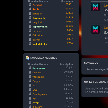
Nom d’utilisateur
Messages
20601
Ashdurl
19354
Pepia
17334
kartouch
14343
Tariendella
14032
Helgrind
10656
Topalavakkh
7660
Hendya
7034
Oddaline
6927
Barock
6780
luckyluke05
NOUVEAUX MEMBRES
SONDAGES
Nom d’utilisateur
Inscription
25 juil.
Katsuplow
Aucun sondage di
30 mars
Celinine
11 janv.
yassdumb
11 janv.
Buggs
QUI EST EN LIGNE 
08 janv.
loki
Au total, il y a
4
util
04 janv.
SCS
Le nombre maximal d
18 nov.
Estaliogaltes
11 juil.
Yyr
13 mai
Aynih
05 nov.
Jules332