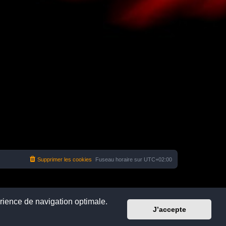
Supprimer les cookies
Fuseau horaire sur
UTC+02:00
érience de navigation optimale.
J’accepte