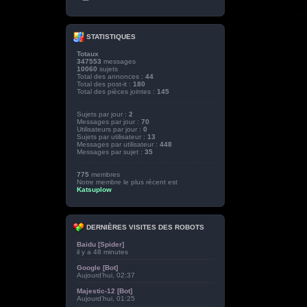
STATISTIQUES
Totaux
347553
messages
10060
sujets
Total des annonces :
44
Total des post-it :
180
Total des pièces jointes :
145
Sujets par jour :
2
Messages par jour :
70
Utilisateurs par jour :
0
Sujets par utilisateur :
13
Messages par utilisateur :
448
Messages par sujet :
35
775
membres
Notre membre le plus récent est
Katsuplow
DERNIÈRES VISITES DES ROBOTS
Baidu [Spider]
il y a 48 minutes
Google [Bot]
Aujourd’hui, 02:37
Majestic-12 [Bot]
Aujourd’hui, 01:25