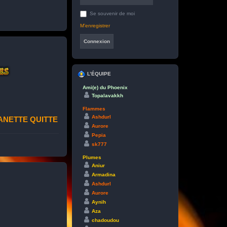
Se souvenir de moi
M’enregistrer
L’ÉQUIPE
Ami(e) du Phoenix
Topalavakkh
Flammes
Ashdurl
ANETTE QUITTE
Aurore
Pepia
sk777
Plumes
Aniur
Armadina
Ashdurl
Aurore
Aynih
Aza
chadoudou