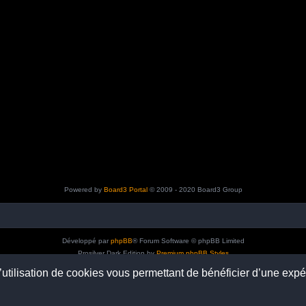
Powered by
Board3 Portal
© 2009 - 2020 Board3 Group
Développé par
phpBB
® Forum Software © phpBB Limited
Prosilver Dark Edition by
Premium phpBB Styles
Traduction française officielle
©
Qiaeru
l’utilisation de cookies vous permettant de bénéficier d’une exp
Confidentialité
|
Conditions