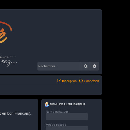
é
rez...
Rechercher
Recherche avancé
Inscription
Connexion
MENU DE L’UTILISATEUR
Nom d’utilisateur :
t en bon Français).
Mot de passe :