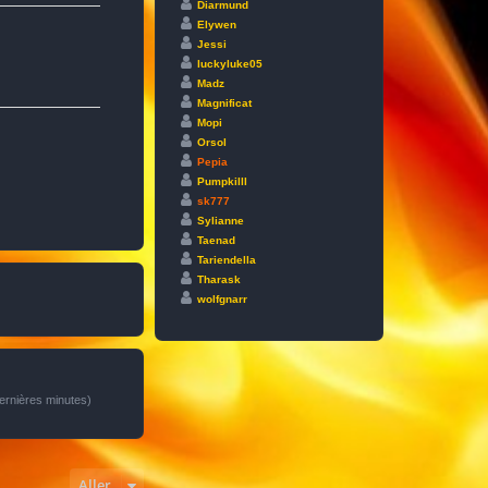
Diarmund
Elywen
Jessi
luckyluke05
Madz
Magnificat
Mopi
Orsol
Pepia
Pumpkilll
sk777
Sylianne
Taenad
Tariendella
Tharask
wolfgnarr
 dernières minutes)
Aller