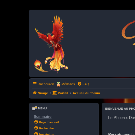
P
Raccourcis
Médailles
FAQ
Nuage
Portail
Accueil du forum
MENU
BIENVENUE AU PH
Sommaire
Le Phoenix Dor
Page d’accueil
Rechercher
Recrutement 
Inscription