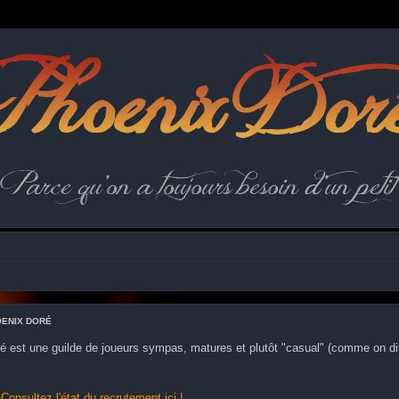
hoenix Dor
Parce qu'on a toujours besoin d'un petit 
OENIX DORÉ
é est une guilde de joueurs sympas, matures et plutôt "casual" (comme on di
:
Consultez l'état du recrutement ici !