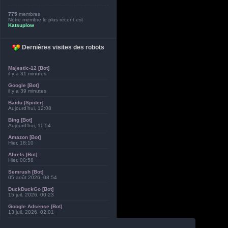
775
membres
Notre membre le plus récent est
Katsuplow
Dernières visites des robots
Majestic-12 [Bot]
il y a 31 minutes
Google [Bot]
il y a 39 minutes
Baidu [Spider]
Aujourd’hui, 12:08
Bing [Bot]
Aujourd’hui, 11:54
Amazon [Bot]
Hier, 18:10
Ahrefs [Bot]
Hier, 00:58
Semrush [Bot]
05 août 2026, 08:54
DuckDuckGo [Bot]
15 juil. 2026, 00:23
Google Adsense [Bot]
13 juil. 2026, 02:01
Exabot [Bot]