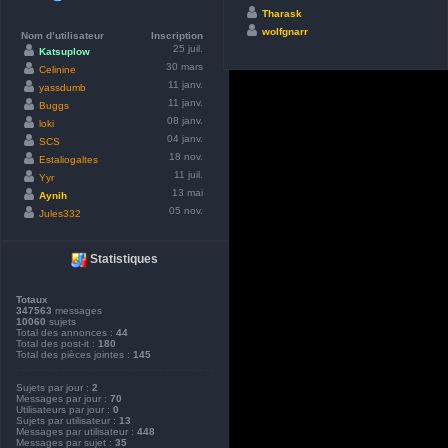
Tharask
wolfgnarr
Nom d’utilisateur
Inscription
25 juil.
Katsuplow
30 mars
Celinine
11 janv.
yassdumb
11 janv.
Buggs
08 janv.
loki
04 janv.
SCS
18 nov.
Estaliogaltes
11 juil.
Yyr
13 mai
Aynih
05 nov.
Jules332
Statistiques
Totaux
347563
messages
10060
sujets
Total des annonces :
44
Total des post-it :
180
Total des pièces jointes :
145
Sujets par jour :
2
Messages par jour :
70
Utilisateurs par jour :
0
Sujets par utilisateur :
13
Messages par utilisateur :
448
Messages par sujet :
35