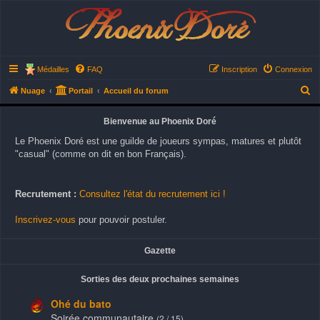
Phoenix Doré
Médailles
FAQ
Inscription
Connexion
R
Nuage
Portail
Accueil du forum
e
Bienvenue au Phoenix Doré
c
Le Phoenix Doré est une guilde de joueurs sympas, matures et plutôt
h
"casual" (comme on dit en bon Français).
e
r
Recrutement :
Consultez l'état du recrutement ici !
c
h
Inscrivez-vous
pour pouvoir postuler.
e
r
Gazette
Sorties des deux prochaines semaines