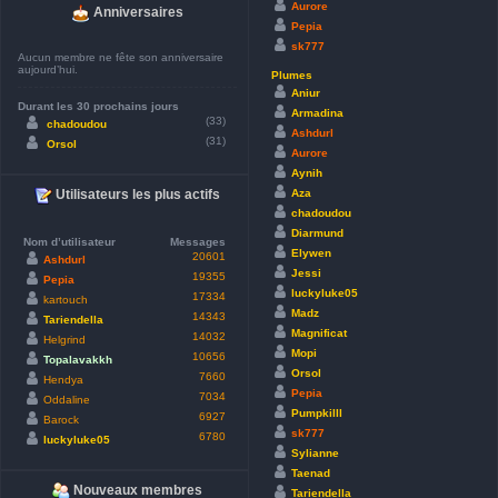
Aurore
Anniversaires
Pepia
sk777
Aucun membre ne fête son anniversaire
aujourd’hui.
Plumes
Aniur
Durant les 30 prochains jours
Armadina
(33)
chadoudou
Ashdurl
(31)
Orsol
Aurore
Aynih
Aza
Utilisateurs les plus actifs
chadoudou
Diarmund
Nom d’utilisateur
Messages
Elywen
20601
Ashdurl
Jessi
19355
Pepia
luckyluke05
17334
kartouch
Madz
14343
Tariendella
Magnificat
14032
Helgrind
Mopi
10656
Topalavakkh
Orsol
7660
Hendya
Pepia
7034
Oddaline
Pumpkilll
6927
Barock
sk777
6780
luckyluke05
Sylianne
Taenad
Nouveaux membres
Tariendella