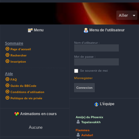
Aller
Menu
Menu de l’utilisateur
Nom d’utilisateur :
Sommaire
Page d’accueil
Rechercher
Mot de passe :
Inscription
Se souvenir de moi
Aide
M’enregistrer
FAQ
Guide du BBCode
Conditions d’utilisation
Politique de vie privée
L’équipe
Animations en cours
Ami(e) du Phoenix
Topalavakkh
Aucune
Flammes
Ashdurl