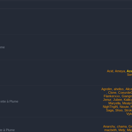
lume
Acid
,
Ameya
,
Az
Som
Agrelim
,
aheliss
,
Alic
,
Clone
,
Coeurde
Flankerxxx
,
Giangn
Jenur
,
Jubee
,
Kaliic
zette à Plume
Maryella
,
Mealyn
NighThgiN
,
Nioute
,
Saga
,
Shoo
,
Strok
Vyk
Anarshy
,
chama
,
G
tte à Plume
macbeth
,
Mely
,
Mi