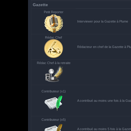
Gazette
Petit Reporter
Interviewer pour la Gazette à Plume
Rédac Chef
Rédacteur en chef de la Gazette à P
Rédac Chef à la retraite
Contributeur (x1)
A contribué au moins une fois à la Ga
Contributeur (x5)
A contribué au moins 5 fois à la Gaze