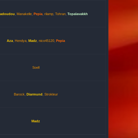
hadoudou
,
Manakelle
,
Pepia
,
rilamp
,
Tohran
,
Topalavakkh
Aza
,
Hendya
,
Madz
,
nico45120
,
Pepia
Soell
Barock
,
Diarmund
,
Strokleur
Madz