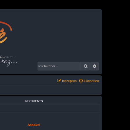
é
rez...
Rechercher
Recherche avancé
Inscription
Connexion
RECIPIENTS
Ashdurl