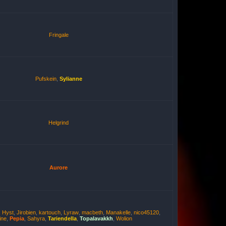
Fringale
Pufskein
,
Sylianne
Helgrind
Aurore
,
Hyst
,
Jirobien
,
kartouch
,
Lyraw
,
macbeth
,
Manakelle
,
nico45120
,
ine
,
Pepia
,
Sahyra
,
Tariendella
,
Topalavakkh
,
Wolion