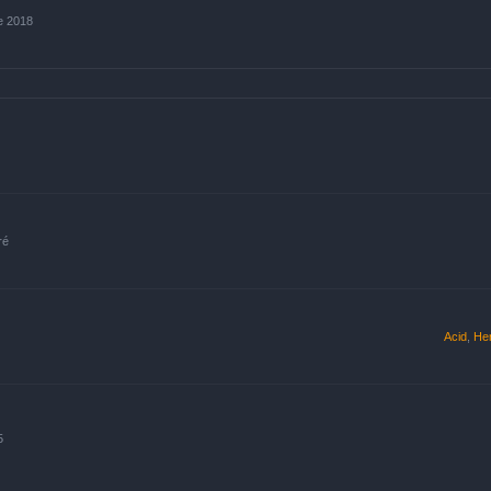
e 2018
ré
Acid
,
He
5