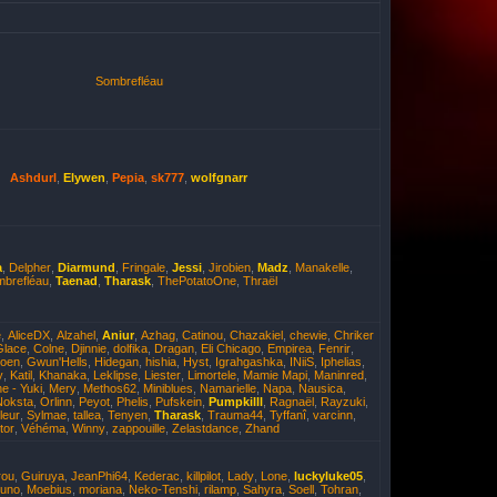
Sombrefléau
Ashdurl
,
Elywen
,
Pepia
,
sk777
,
wolfgnarr
a
,
Delpher
,
Diarmund
,
Fringale
,
Jessi
,
Jirobien
,
Madz
,
Manakelle
,
brefléau
,
Taenad
,
Tharask
,
ThePotatoOne
,
Thraël
e
,
AliceDX
,
Alzahel
,
Aniur
,
Azhag
,
Catinou
,
Chazakiel
,
chewie
,
Chriker
Glace
,
Colne
,
Djinnie
,
dolfika
,
Dragan
,
Eli Chicago
,
Empirea
,
Fenrir
,
oen
,
Gwun'Hells
,
Hidegan
,
hishia
,
Hyst
,
Igrahgashka
,
INiiS
,
Iphelias
,
y
,
Katil
,
Khanaka
,
Leklipse
,
Liester
,
Limortele
,
Mamie Mapi
,
Maninred
,
e - Yuki
,
Mery
,
Methos62
,
Miniblues
,
Namarielle
,
Napa
,
Nausica
,
Noksta
,
Orlinn
,
Peyot
,
Phelis
,
Pufskein
,
Pumpkilll
,
Ragnaël
,
Rayzuki
,
leur
,
Sylmae
,
tallea
,
Tenyen
,
Tharask
,
Trauma44
,
Tyffanî
,
varcinn
,
tor
,
Véhéma
,
Winny
,
zappouille
,
Zelastdance
,
Zhand
rou
,
Guiruya
,
JeanPhi64
,
Kederac
,
killpilot
,
Lady
,
Lone
,
luckyluke05
,
yuno
,
Moebius
,
moriana
,
Neko-Tenshi
,
rilamp
,
Sahyra
,
Soell
,
Tohran
,