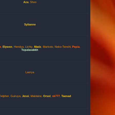
Aza
,
Shoo
Sylianne
e
,
Elywen
,
Hendya
,
Lichty
,
Madz
,
Markoto
,
Neko-Tenshi
,
Pepia
,
Topalavakkh
Laerya
Delpher
,
Guiruya
,
Jessi
,
Maklaine
,
Orsol
,
sk777
,
Taenad