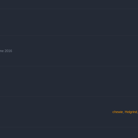
ume 2016
chewie
,
Helgrind