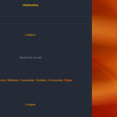
chadoudou
Leklipse
Medal Not Issued
ndya
,
Miniblues
,
Namarielle
,
Oddaline
,
Onostoolan
,
Pepia
Fringale