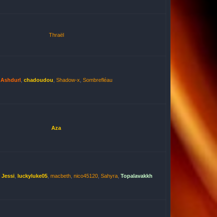
Thraël
Ashdurl
,
chadoudou
,
Shadow-x
,
Sombrefléau
Aza
,
Jessi
,
luckyluke05
,
macbeth
,
nico45120
,
Sahyra
,
Topalavakkh