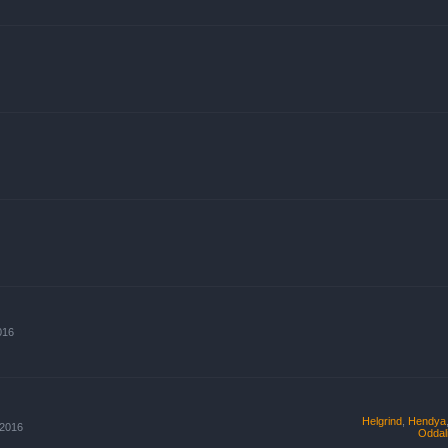
016
Helgrind
,
Hendya
 2016
Oddal