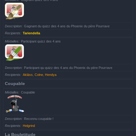
Description
Gagnant du quizz des 4 ans du Phoenix du père Pourrave
Recipients
Tariendella
Médailles
Participant quizz des 4 ans
Description
Participant qu quizz des 4 ans du Phoenix du père Pourrave
Recipients
Akläss
,
Colne
,
Hendya
Coupable
Médailles
Coupable
Description
Reconnu coupable !
Recipients
Helgrind
La Bouletitude