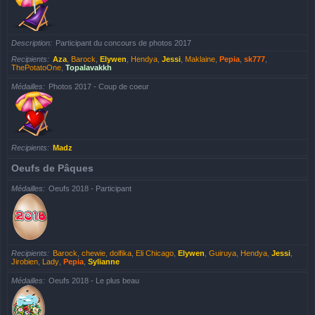
Description
Participant du concours de photos 2017
Recipients
Aza
,
Barock
,
Elywen
,
Hendya
,
Jessi
,
Maklaine
,
Pepia
,
sk777
,
ThePotatoOne
,
Topalavakkh
Médailles
Photos 2017 - Coup de coeur
Recipients
Madz
Oeufs de Pâques
Médailles
Oeufs 2018 - Participant
Recipients
Barock
,
chewie
,
dolfika
,
Eli Chicago
,
Elywen
,
Guiruya
,
Hendya
,
Jessi
,
Jirobien
,
Lady
,
Pepia
,
Sylianne
Médailles
Oeufs 2018 - Le plus beau