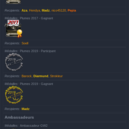
Recipients
Aza
,
Hendya
,
Madz
,
nico45120
,
Pepia
Médailles
Plumes 2017 - Gagnant
Recipients
Soell
Médailles
Plumes 2019 - Participant
Recipients
Barock
,
Diarmund
,
Strokleur
Médailles
Plumes 2019 - Gagnant
Recipients
Madz
Ambassadeurs
Médailles
Ambassadeur GW2