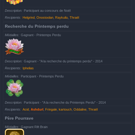
Description
Participant au concours de Noël
Recipients
Helgrind
,
Onostoolan
,
Raykuilu
,
Thraël
Recherche du Printemps perdu
Médailles
Gagnant - Printemps Perdu
Description
Gagnant - "A la recherche du printemps perdu" - 2014
Recipients
Iphelias
Médailles
Participant - Printemps Perdu
Description
Participant - "A la recherche du Printemps Perdu" - 2014
Recipients
Acid
,
Ashdurl
,
Fringale
,
kartouch
,
Oddaline
,
Thraël
Père Pourrave
Médailles
Gagnant Rift Brain