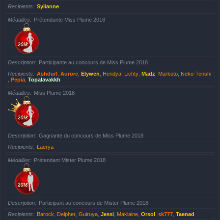
Recipients
Sylianne
Médailles
Prétendante Miss Plume 2018
Description
Participante au concours de Miss Plume 2018
Recipients
Ashdurl
,
Aurore
,
Elywen
,
Hendya
,
Lichty
,
Madz
,
Markoto
,
Neko-Tenshi
,
Pepia
,
Topalavakkh
Médailles
Miss Plume 2018
Description
Gagnante du concours de Miss Plume 2018
Recipients
Laerya
Médailles
Prétendant Mister Plume 2018
Description
Participant au concours de Mister Plume 2018
Recipients
Barock
,
Delpher
,
Guiruya
,
Jessi
,
Maklaine
,
Orsol
,
sk777
,
Taenad