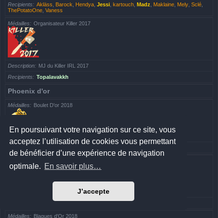
Recipients
Akläss
,
Barock
,
Hendya
,
Jessi
,
kartouch
,
Madz
,
Maklaine
,
Mely
,
Sclé
,
ThePotatoOne
,
Vaness
Médailles
Organisateur Killer 2017
Description
MJ du Killer IRL 2017
Recipients
Topalavakkh
Phoenix d'or
Médailles
Boulet D'or 2018
En poursuivant votre navigation sur ce site, vous
acceptez l’utilisation de cookies vous permettant
Recipients
Hendya
de bénéficier d’une expérience de navigation
Médailles
Troll d'Or 2018
optimale.
En savoir plus…
J’accepte
Recipients
Topalavakkh
Médailles
Blagues d'Or 2018