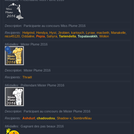
Description
Participante au concours Miss Plume 2016
Recipients
Helgrind
,
Hendya
,
Hyst
,
Jirobien
,
kartouch
,
Lyraw
,
macbeth
,
Manakelle
,
nico45120
,
Oddaline
,
Pepia
,
Sahyra
,
Tariendella
,
Topalavakkh
,
Wolion
Médailles
Mister Plume 2016
Description
Mister Plume 2016
Recipients
Thraël
Médailles
Prétendant Mister Plume 2016
Description
Participant au concours de Mister Plume 2016
Recipients
Ashdurl
,
chadoudou
,
Shadow-x
,
Sombrefléau
Médailles
Gagnant des pas beaux 2016