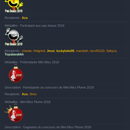
Recipients
Aza
Médailles
Participant aux pas beaux 2016
Recipients
chewie
,
Helgrind
,
Jessi
,
luckyluke05
,
macbeth
,
nico45120
,
Sahyra
,
Topalavakkh
Médailles
Prétendante Mini Miss 2018
Description
Participante au concours de Mini Miss Plume 2018
Recipients
Aza
,
Shoo
Médailles
Mini Miss Plume 2018
Description
Gagnante du concours de Mini Miss Plume 2018