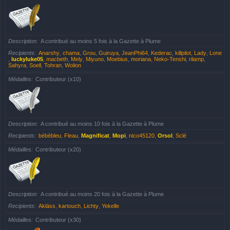
Description
A contribué au moins 5 fois à la Gazette à Plume
Recipients
Anarshy
,
chama
,
Grou
,
Guiruya
,
JeanPhi64
,
Kederac
,
killpilot
,
Lady
,
Lone
,
luckyluke05
,
macbeth
,
Mely
,
Miyuno
,
Moebius
,
moriana
,
Neko-Tenshi
,
rilamp
,
Sahyra
,
Soell
,
Tohran
,
Wolion
Médailles
Contributeur (x10)
Description
A contribué au moins 10 fois à la Gazette à Plume
Recipients
bébébleu
,
Fleau
,
Magnificat
,
Mopi
,
nico45120
,
Orsol
,
Sclé
Médailles
Contributeur (x20)
Description
A contribué au moins 20 fois à la Gazette à Plume
Recipients
Akläss
,
kartouch
,
Lichty
,
Yekelle
Médailles
Contributeur (x30)