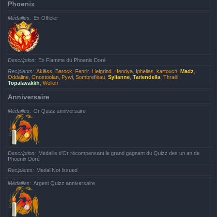
Phoenix
Médailles
Ex Officier
Description
Ex Flamme du Phoenix Doré
Recipients
Akläss
,
Barock
,
Fenrir
,
Helgrind
,
Hendya
,
Iphelias
,
kartouch
,
Madz
,
Oddaline
,
Onostoolan
,
Pywi
,
Sombrefléau
,
Sylianne
,
Tariendella
,
Thraël
,
Topalavakkh
,
Wolion
Anniversaire
Médailles
Or Quizz anniversaire
Description
Médaille d'Or récompensant le grand gagnant du Quizz des un an de
Phoenix Doré
Recipients
Medal Not Issued
Médailles
Argent Quizz anniversaire