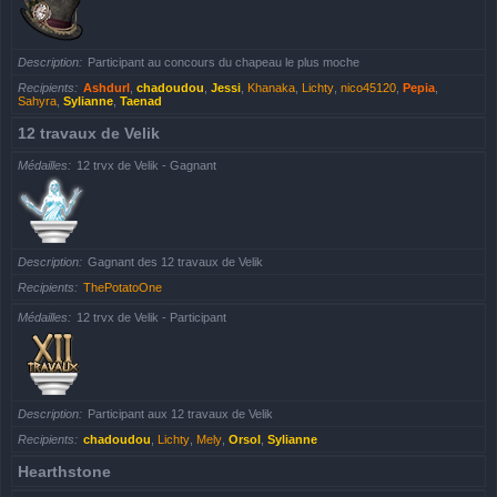
Description
Participant au concours du chapeau le plus moche
Recipients
Ashdurl
,
chadoudou
,
Jessi
,
Khanaka
,
Lichty
,
nico45120
,
Pepia
,
Sahyra
,
Sylianne
,
Taenad
12 travaux de Velik
Médailles
12 trvx de Velik - Gagnant
Description
Gagnant des 12 travaux de Velik
Recipients
ThePotatoOne
Médailles
12 trvx de Velik - Participant
Description
Participant aux 12 travaux de Velik
Recipients
chadoudou
,
Lichty
,
Mely
,
Orsol
,
Sylianne
Hearthstone