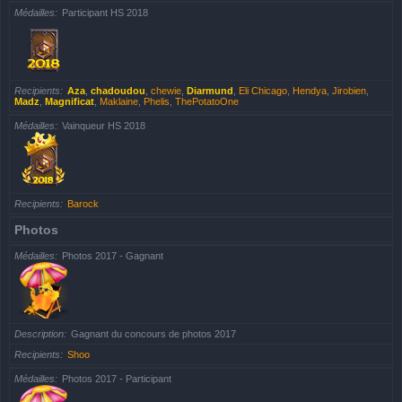
Médailles
Participant HS 2018
Recipients
Aza
,
chadoudou
,
chewie
,
Diarmund
,
Eli Chicago
,
Hendya
,
Jirobien
,
Madz
,
Magnificat
,
Maklaine
,
Phelis
,
ThePotatoOne
Médailles
Vainqueur HS 2018
Recipients
Barock
Photos
Médailles
Photos 2017 - Gagnant
Description
Gagnant du concours de photos 2017
Recipients
Shoo
Médailles
Photos 2017 - Participant