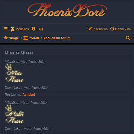
Phoenix Doré
Médailles
FAQ
Inscription
Connexion
R
Nuage
Portail
Accueil du forum
e
c
Miss et Mister
h
Médailles
Miss Plume 2014
e
r
c
Description
Miss Plume 2014
h
Recipients
Ashdurl
e
r
Médailles
Mister Plume 2014
Description
Mister Plume 2014