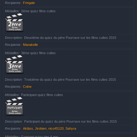
Recipients
Fringale
Médailles
2éme quizz films cultes
Description
Deuxième du quizz du père Pourrave sur les films cultes 2015
Recipients
Manakelle
Médailles
3éme quizz films cultes
Description
Troisième du quizz du père Pourrave sur les films cultes 2015
Recipients
Colne
Médailles
Participant quizz films cultes
Description
Participant du quizz du père Pourrave sur les films cultes 2015
Recipients
Akläss
,
Jirobien
,
nico45120
,
Sahyra
Médailles
Gagnant quizz des 4 ans