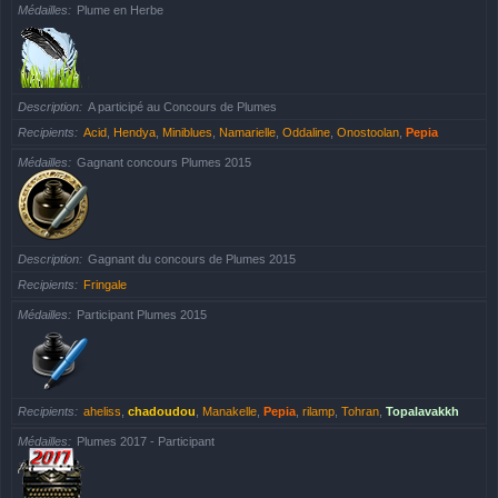
Médailles
Plume en Herbe
Description
A participé au Concours de Plumes
Recipients
Acid
,
Hendya
,
Miniblues
,
Namarielle
,
Oddaline
,
Onostoolan
,
Pepia
Médailles
Gagnant concours Plumes 2015
Description
Gagnant du concours de Plumes 2015
Recipients
Fringale
Médailles
Participant Plumes 2015
Recipients
aheliss
,
chadoudou
,
Manakelle
,
Pepia
,
rilamp
,
Tohran
,
Topalavakkh
Médailles
Plumes 2017 - Participant