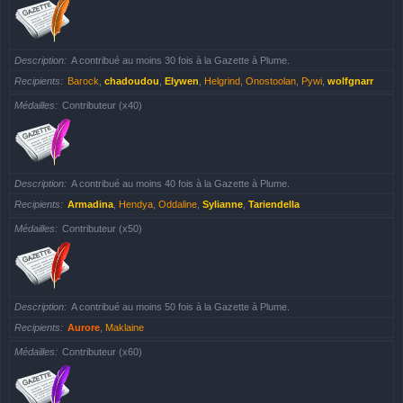
Description
A contribué au moins 30 fois à la Gazette à Plume.
Recipients
Barock
,
chadoudou
,
Elywen
,
Helgrind
,
Onostoolan
,
Pywi
,
wolfgnarr
Médailles
Contributeur (x40)
Description
A contribué au moins 40 fois à la Gazette à Plume.
Recipients
Armadina
,
Hendya
,
Oddaline
,
Sylianne
,
Tariendella
Médailles
Contributeur (x50)
Description
A contribué au moins 50 fois à la Gazette à Plume.
Recipients
Aurore
,
Maklaine
Médailles
Contributeur (x60)