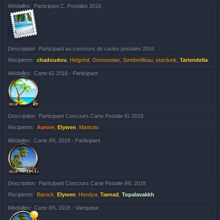
Médailles
Participant C. Postales 2016
Description
Participant au concours de cartes postales 2016
Recipients
chadoudou
,
Helgrind
,
Onostoolan
,
Sombrefléau
,
stardunk
,
Tariendella
Médailles
Carte IG 2018 - Participant
Description
Participant Concours Carte Postale IG 2018
Recipients
Aurore
,
Elywen
,
Markoto
Médailles
Carte IRL 2018 - Participant
Description
Participant Concours Carte Postale IRL 2018
Recipients
Barock
,
Elywen
,
Hendya
,
Taenad
,
Topalavakkh
Médailles
Carte IRL 2018 - Vainqueur