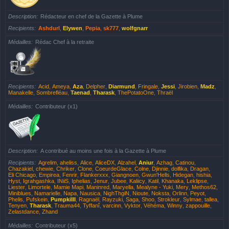
Description
Rédacteur en chef de la Gazette à Plume
Recipients
Ashdurl
,
Elywen
,
Pepia
,
sk777
,
wolfgnarr
Médailles
Rédac Chef à la retraite
Recipients
Acid
,
Ameya
,
Aza
,
Delpher
,
Diarmund
,
Fringale
,
Jessi
,
Jirobien
,
Madz
,
Manakelle
,
Sombrefléau
,
Taenad
,
Tharask
,
ThePotatoOne
,
Thraël
Médailles
Contributeur (x1)
Description
A contribué au moins une fois à la Gazette à Plume
Recipients
Agrelim
,
aheliss
,
Alice
,
AliceDX
,
Alzahel
,
Aniur
,
Azhag
,
Catinou
,
Chazakiel
,
chewie
,
Chriker
,
Clone
,
CoeurdeGlace
,
Colne
,
Djinnie
,
dolfika
,
Dragan
,
Eli Chicago
,
Empirea
,
Fenrir
,
Flankerxxx
,
Giangnoen
,
Gwun'Hells
,
Hidegan
,
hishia
,
Hyst
,
Igrahgashka
,
INiiS
,
Iphelias
,
Jenur
,
Jubee
,
Kaliicy
,
Katil
,
Khanaka
,
Leklipse
,
Liester
,
Limortele
,
Mamie Mapi
,
Maninred
,
Maryella
,
Mealyne - Yuki
,
Mery
,
Methos62
,
Miniblues
,
Namarielle
,
Napa
,
Nausica
,
NighThgiN
,
Nioute
,
Noksta
,
Orlinn
,
Peyot
,
Phelis
,
Pufskein
,
Pumpkilll
,
Ragnaël
,
Rayzuki
,
Saga
,
Shoo
,
Strokleur
,
Sylmae
,
tallea
,
Tenyen
,
Tharask
,
Trauma44
,
Tyffanî
,
varcinn
,
Vyktor
,
Véhéma
,
Winny
,
zappouille
,
Zelastdance
,
Zhand
Médailles
Contributeur (x5)