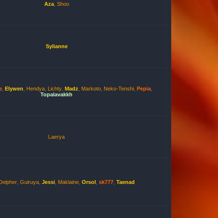
Aza
,
Shoo
Sylianne
e
,
Elywen
,
Hendya
,
Lichty
,
Madz
,
Markoto
,
Neko-Tenshi
,
Pepia
,
Topalavakkh
Laerya
Delpher
,
Guiruya
,
Jessi
,
Maklaine
,
Orsol
,
sk777
,
Taenad