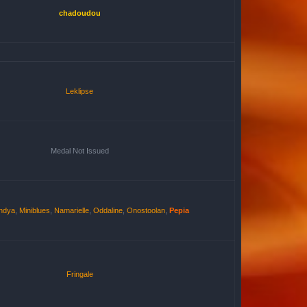
chadoudou
Leklipse
Medal Not Issued
ndya
,
Miniblues
,
Namarielle
,
Oddaline
,
Onostoolan
,
Pepia
Fringale