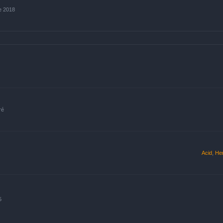
e 2018
ré
Acid
,
He
5