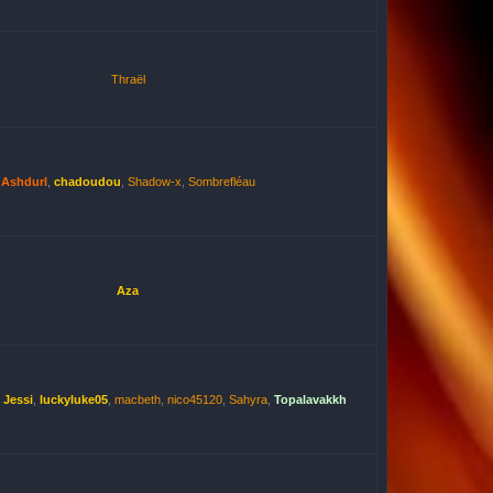
Thraël
Ashdurl
,
chadoudou
,
Shadow-x
,
Sombrefléau
Aza
,
Jessi
,
luckyluke05
,
macbeth
,
nico45120
,
Sahyra
,
Topalavakkh