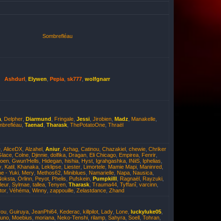
Sombrefléau
Ashdurl
,
Elywen
,
Pepia
,
sk777
,
wolfgnarr
a
,
Delpher
,
Diarmund
,
Fringale
,
Jessi
,
Jirobien
,
Madz
,
Manakelle
,
brefléau
,
Taenad
,
Tharask
,
ThePotatoOne
,
Thraël
e
,
AliceDX
,
Alzahel
,
Aniur
,
Azhag
,
Catinou
,
Chazakiel
,
chewie
,
Chriker
Glace
,
Colne
,
Djinnie
,
dolfika
,
Dragan
,
Eli Chicago
,
Empirea
,
Fenrir
,
oen
,
Gwun'Hells
,
Hidegan
,
hishia
,
Hyst
,
Igrahgashka
,
INiiS
,
Iphelias
,
y
,
Katil
,
Khanaka
,
Leklipse
,
Liester
,
Limortele
,
Mamie Mapi
,
Maninred
,
e - Yuki
,
Mery
,
Methos62
,
Miniblues
,
Namarielle
,
Napa
,
Nausica
,
Noksta
,
Orlinn
,
Peyot
,
Phelis
,
Pufskein
,
Pumpkilll
,
Ragnaël
,
Rayzuki
,
leur
,
Sylmae
,
tallea
,
Tenyen
,
Tharask
,
Trauma44
,
Tyffanî
,
varcinn
,
tor
,
Véhéma
,
Winny
,
zappouille
,
Zelastdance
,
Zhand
rou
,
Guiruya
,
JeanPhi64
,
Kederac
,
killpilot
,
Lady
,
Lone
,
luckyluke05
,
yuno
,
Moebius
,
moriana
,
Neko-Tenshi
,
rilamp
,
Sahyra
,
Soell
,
Tohran
,