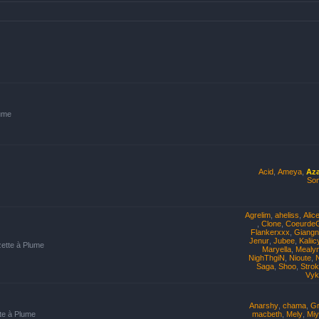
lume
Acid
,
Ameya
,
Az
Som
Agrelim
,
aheliss
,
Alic
,
Clone
,
Coeurde
Flankerxxx
,
Giangn
Jenur
,
Jubee
,
Kaliic
zette à Plume
Maryella
,
Mealyn
NighThgiN
,
Nioute
,
Saga
,
Shoo
,
Strok
Vyk
Anarshy
,
chama
,
G
tte à Plume
macbeth
,
Mely
,
Mi