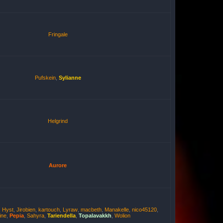
Fringale
Pufskein
,
Sylianne
Helgrind
Aurore
,
Hyst
,
Jirobien
,
kartouch
,
Lyraw
,
macbeth
,
Manakelle
,
nico45120
,
ine
,
Pepia
,
Sahyra
,
Tariendella
,
Topalavakkh
,
Wolion