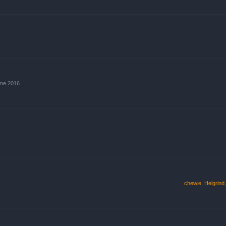
ume 2016
chewie
,
Helgrind