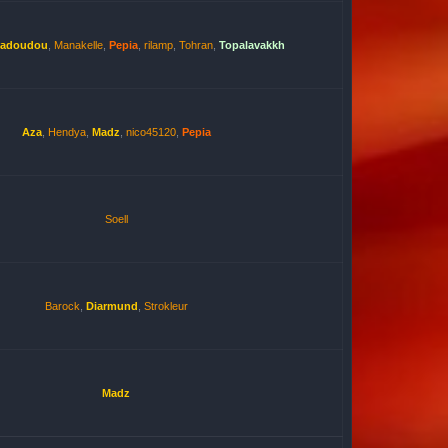
hadoudou
,
Manakelle
,
Pepia
,
rilamp
,
Tohran
,
Topalavakkh
Aza
,
Hendya
,
Madz
,
nico45120
,
Pepia
Soell
Barock
,
Diarmund
,
Strokleur
Madz