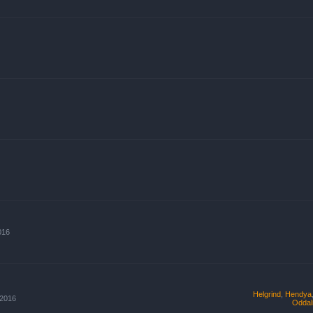
016
Helgrind
,
Hendya
 2016
Oddal