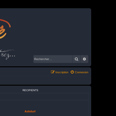
é
rez...
Rechercher
Recherche avancé
Inscription
Connexion
RECIPIENTS
Ashdurl