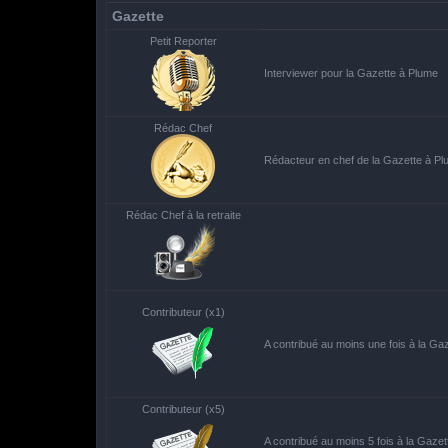
Gazette
Petit Reporter
Interviewer pour la Gazette à Plume
Rédac Chef
Rédacteur en chef de la Gazette à P
Rédac Chef à la retraite
Contributeur (x1)
A contribué au moins une fois à la Ga
Contributeur (x5)
A contribué au moins 5 fois à la Gaze