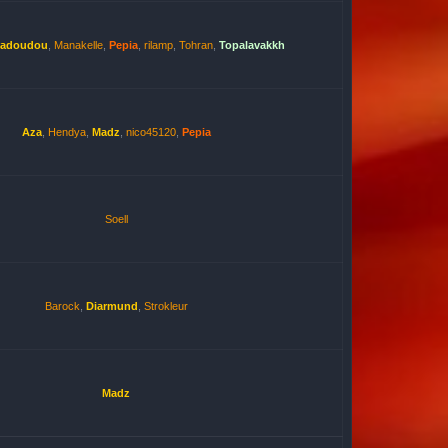
hadoudou
,
Manakelle
,
Pepia
,
rilamp
,
Tohran
,
Topalavakkh
Aza
,
Hendya
,
Madz
,
nico45120
,
Pepia
Soell
Barock
,
Diarmund
,
Strokleur
Madz