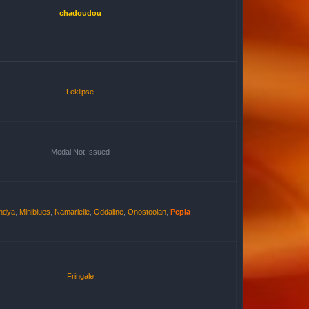
chadoudou
Leklipse
Medal Not Issued
ndya
,
Miniblues
,
Namarielle
,
Oddaline
,
Onostoolan
,
Pepia
Fringale