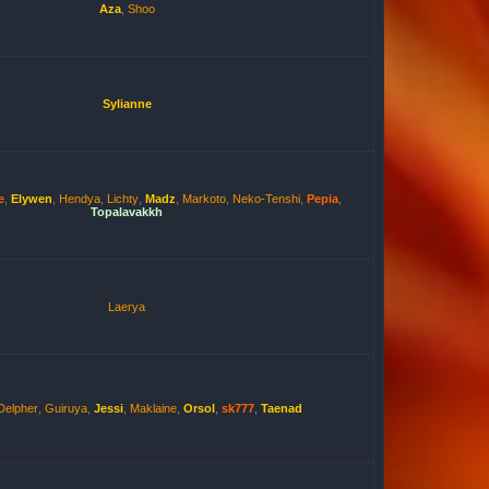
Aza
,
Shoo
Sylianne
e
,
Elywen
,
Hendya
,
Lichty
,
Madz
,
Markoto
,
Neko-Tenshi
,
Pepia
,
Topalavakkh
Laerya
Delpher
,
Guiruya
,
Jessi
,
Maklaine
,
Orsol
,
sk777
,
Taenad