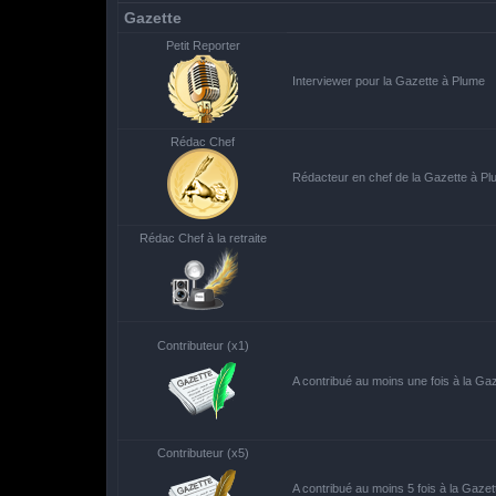
Gazette
Petit Reporter
Interviewer pour la Gazette à Plume
Rédac Chef
Rédacteur en chef de la Gazette à P
Rédac Chef à la retraite
Contributeur (x1)
A contribué au moins une fois à la Ga
Contributeur (x5)
A contribué au moins 5 fois à la Gaze