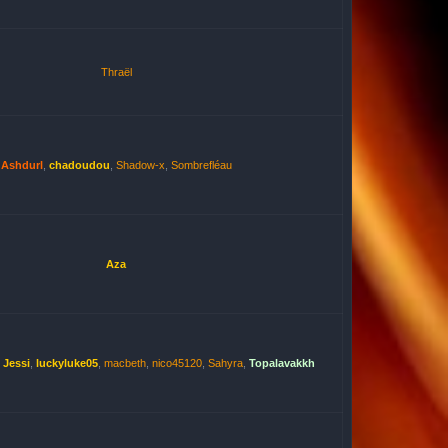
Thraël
Ashdurl
,
chadoudou
,
Shadow-x
,
Sombrefléau
Aza
,
Jessi
,
luckyluke05
,
macbeth
,
nico45120
,
Sahyra
,
Topalavakkh