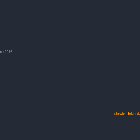
ume 2016
chewie
,
Helgrind