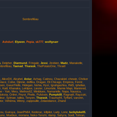
Sombrefléau
Ashdurl
,
Elywen
,
Pepia
,
sk777
,
wolfgnarr
a
,
Delpher
,
Diarmund
,
Fringale
,
Jessi
,
Jirobien
,
Madz
,
Manakelle
,
brefléau
,
Taenad
,
Tharask
,
ThePotatoOne
,
Thraël
e
,
AliceDX
,
Alzahel
,
Aniur
,
Azhag
,
Catinou
,
Chazakiel
,
chewie
,
Chriker
Glace
,
Colne
,
Djinnie
,
dolfika
,
Dragan
,
Eli Chicago
,
Empirea
,
Fenrir
,
oen
,
Gwun'Hells
,
Hidegan
,
hishia
,
Hyst
,
Igrahgashka
,
INiiS
,
Iphelias
,
y
,
Katil
,
Khanaka
,
Leklipse
,
Liester
,
Limortele
,
Mamie Mapi
,
Maninred
,
e - Yuki
,
Mery
,
Methos62
,
Miniblues
,
Namarielle
,
Napa
,
Nausica
,
Noksta
,
Orlinn
,
Peyot
,
Phelis
,
Pufskein
,
Pumpkilll
,
Ragnaël
,
Rayzuki
,
leur
,
Sylmae
,
tallea
,
Tenyen
,
Tharask
,
Trauma44
,
Tyffanî
,
varcinn
,
tor
,
Véhéma
,
Winny
,
zappouille
,
Zelastdance
,
Zhand
rou
,
Guiruya
,
JeanPhi64
,
Kederac
,
killpilot
,
Lady
,
Lone
,
luckyluke05
,
yuno
,
Moebius
,
moriana
,
Neko-Tenshi
,
rilamp
,
Sahyra
,
Soell
,
Tohran
,