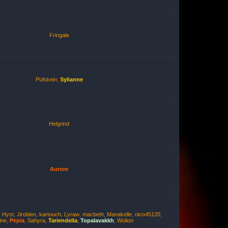
Fringale
Pufskein
,
Sylianne
Helgrind
Aurore
,
Hyst
,
Jirobien
,
kartouch
,
Lyraw
,
macbeth
,
Manakelle
,
nico45120
,
ine
,
Pepia
,
Sahyra
,
Tariendella
,
Topalavakkh
,
Wolion