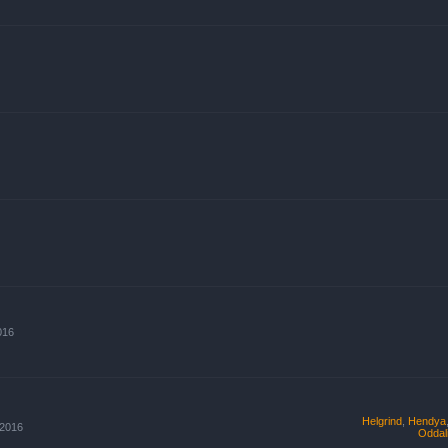
016
Helgrind
,
Hendya
 2016
Oddal