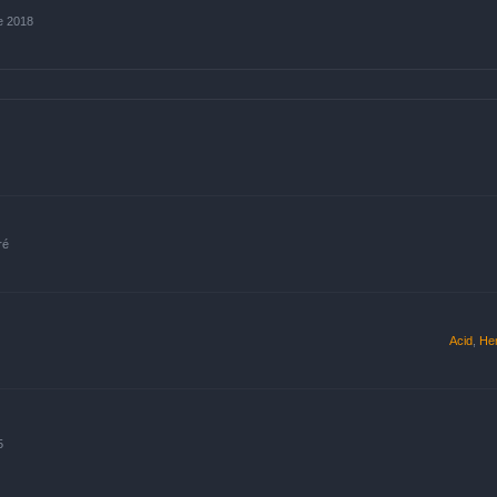
e 2018
ré
Acid
,
He
5