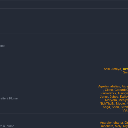
lume
Acid
,
Ameya
,
Az
Som
Agrelim
,
aheliss
,
Alic
,
Clone
,
Coeurde
Flankerxxx
,
Giangn
Jenur
,
Jubee
,
Kaliic
zette à Plume
Maryella
,
Mealyn
NighThgiN
,
Nioute
,
Saga
,
Shoo
,
Strok
Vyk
Anarshy
,
chama
,
G
tte à Plume
macbeth
,
Mely
,
Mi