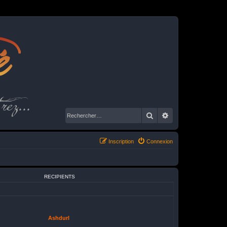
é
rez...
Rechercher
Recherche avancé
Inscription
Connexion
RECIPIENTS
Ashdurl