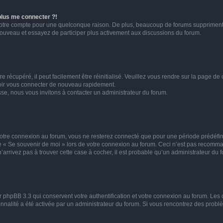
 plus me connecter ?!
votre compte pour une quelconque raison. De plus, beaucoup de forums suppriment pér
 nouveau et essayez de participer plus activement aux discussions du forum.
 récupéré, il peut facilement être réinitialisé. Veuillez vous rendre sur la page de
voir vous connecter de nouveau rapidement.
sse, nous vous invitons à contacter un administrateur du forum.
otre connexion au forum, vous ne resterez connecté que pour une période prédéfinie
se « Se souvenir de moi » lors de votre connexion au forum. Ceci n’est pas recomm
’arrivez pas à trouver cette case à cocher, il est probable qu’un administrateur du fo
 phpBB 3.3 qui conservent votre authentification et votre connexion au forum. Les 
tionnalité a été activée par un administrateur du forum. Si vous rencontrez des pro