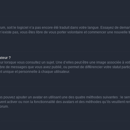
orum, soit le logiciel n’a pas encore été traduit dans votre langue. Essayez de deman
 n’existe pas, vous êtes libre de vous porter volontaire et commencer une nouvelle t
ateur ?
ur lorsque vous consultez un sujet. Une d’elles peut être une image associée à vo
mbre de messages que vous avez publié, ou permet de différencier votre statut parti
 unique et personnelle à chaque utilisateur.
ous pouvez ajouter un avatar en utilisant une des quatre méthodes suivantes : le serv
ent activer ou non la fonctionnalité des avatars et des méthodes qu’ils veuillent ren
forum.