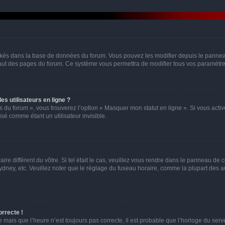
ockés dans la base de données du forum. Vous pouvez les modifier depuis le panneau 
haut des pages du forum. Ce système vous permettra de modifier tous vos paramètre
s utilisateurs en ligne ?
s du forum », vous trouverez l’option « Masquer mon statut en ligne ». Si vous activ
é comme étant un utilisateur invisible.
aire différent du vôtre. Si tel était le cas, veuillez vous rendre dans le panneau de co
ey, etc. Veuillez noter que le réglage du fuseau horaire, comme la plupart des autr
orrecte !
 mais que l’heure n’est toujours pas correcte, il est probable que l’horloge du serve