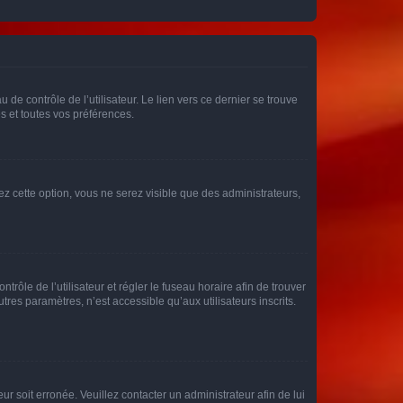
de contrôle de l’utilisateur. Le lien vers ce dernier se trouve
s et toutes vos préférences.
ez cette option, vous ne serez visible que des administrateurs,
ntrôle de l’utilisateur et régler le fuseau horaire afin de trouver
es paramètres, n’est accessible qu’aux utilisateurs inscrits.
ur soit erronée. Veuillez contacter un administrateur afin de lui