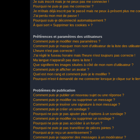
Je suis inscrit mais je ne peux pas me connecter !
Pourquoi ne puis-je pas me connecter ?
Je m’étais déjà inscrit par le passé mais ne peux à présent plus me co
J’ai perdu mon mot de passe !
Pourquoi suis-je déconnecté automatiquement ?
À quoi sert « Supprimer les cookies » ?
Préférences et paramètres des utilisateurs
Comment puis-je modifier mes paramètres ?
Comment puis-je masquer mon nom d’utilisateur de la liste des utilisate
L’heure n’est pas correcte !
J’ai réglé le fuseau horaire mais l’heure n’est toujours pas correcte !
Ma langue n’apparaît pas dans la liste !
Que signifient les images situées à côté de mon nom d’utilisateur ?
Comment puis-je afficher un avatar ?
Quel est mon rang et comment puis-je le modifier ?
Pourquoi m’est-il demandé de me connecter lorsque je clique sur le lien 
Problèmes de publication
Comment puis-je publier un nouveau sujet ou une réponse ?
Comment puis-je modifier ou supprimer un message ?
Comment puis-je insérer une signature à mon message ?
Comment puis-je créer un sondage ?
Pourquoi ne puis-je pas ajouter plus d’options à un sondage ?
Comment puis-je modifier ou supprimer un sondage ?
Pourquoi ne puis-je pas accéder à un forum ?
Pourquoi ne puis-je pas transférer de pièces jointes ?
Pourquoi ai-je reçu un avertissement ?
Comment puis-je rapporter des messages à un modérateur ?