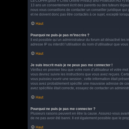
La COPPA (pour « Child Online Privacy and Protection Act ») es
13 ans un consentement écrit des parents ou des tuteurs légaux
nous vous conseillons de contacter un conseiller juridique qui
et ne doivent donc pas être contactés à ce sujet, excepté lorsq
Haut
Pourquoi ne puis-je pas m’inscrire ?
Il est possible qu’un administrateur du forum ait désactivé les 
adresse IP ou interdit l’utilisation du nom d’utilisateur que vou
Haut
Je suis inscrit mais je ne peux pas me connecter !
Vérifiez en premier lieu que votre nom d’utilisateur et votre mo
vous devrez suivre les instructions que vous avez reçues. Cert
vous puissiez ouvrir une session ; cette information était présen
vous avez probablement spécifié une mauvaise adresse de courrie
avez spécifiée était correcte, essayez de contacter un administ
Haut
Pourquoi ne puis-je pas me connecter ?
Plusieurs raisons peuvent en être la cause. Assurez-vous avant t
de ne pas avoir été banni. Il est également possible que le propr
Haut