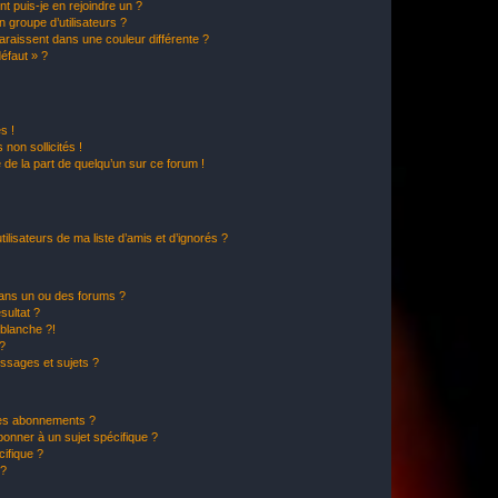
t puis-je en rejoindre un ?
 groupe d’utilisateurs ?
araissent dans une couleur différente ?
défaut » ?
s !
non sollicités !
e de la part de quelqu’un sur ce forum !
lisateurs de ma liste d’amis et d’ignorés ?
ans un ou des forums ?
sultat ?
blanche ?!
?
ssages et sujets ?
t les abonnements ?
onner à un sujet spécifique ?
ifique ?
 ?