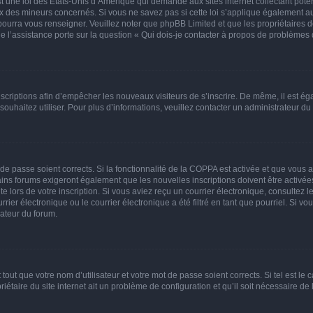
t une loi des États-Unis d’Amérique qui demande aux sites internet collectant pot
 des mineurs concernés. Si vous ne savez pas si cette loi s’applique également au
 pourra vous renseigner. Veuillez noter que phpBB Limited et que les propriétaires
ue l’assistance porte sur la question « Qui dois-je contacter à propos de problèmes 
inscriptions afin d’empêcher les nouveaux visiteurs de s’inscrire. De même, il est é
s souhaitez utiliser. Pour plus d’informations, veuillez contacter un administrateur du
t de passe soient corrects. Si la fonctionnalité de la COPPA est activée et que vous 
ains forums exigeront également que les nouvelles inscriptions doivent être activée
te lors de votre inscription. Si vous aviez reçu un courrier électronique, consultez l
r électronique ou le courrier électronique a été filtré en tant que pourriel. Si vo
rateur du forum.
out que votre nom d’utilisateur et votre mot de passe soient corrects. Si tel est le
iétaire du site internet ait un problème de configuration et qu’il soit nécessaire de l