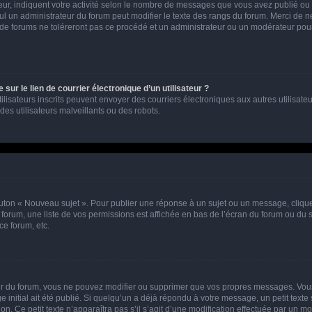
ur, indiquent votre activité selon le nombre de messages que vous avez publié ou id
eul un administrateur du forum peut modifier le texte des rangs du forum. Merci de 
de forums ne toléreront pas ce procédé et un administrateur ou un modérateur pou
ur le lien de courrier électronique d’un utilisateur ?
s utilisateurs inscrits peuvent envoyer des courriers électroniques aux autres utili
es utilisateurs malveillants ou des robots.
outon « Nouveau sujet ». Pour publier une réponse à un sujet ou un message, cliqu
 forum, une liste de vos permissions est affichée en bas de l’écran du forum ou du
ce forum, etc.
r du forum, vous ne pouvez modifier ou supprimer que vos propres messages. Vou
 initial ait été publié. Si quelqu’un a déjà répondu à votre message, un petit text
ion. Ce petit texte n’apparaîtra pas s’il s’agit d’une modification effectuée par un 