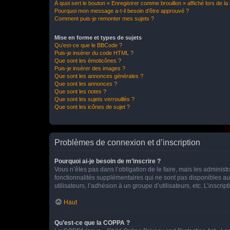
À quoi sert le bouton « Enregistrer comme brouillon » affiché lors de la 
Pourquoi mon message a-t-il besoin d’être approuvé ?
Comment puis-je remonter mes sujets ?
Mise en forme et types de sujets
Qu’est-ce que le BBCode ?
Puis-je insérer du code HTML ?
Que sont les émoticônes ?
Puis-je insérer des images ?
Que sont les annonces générales ?
Que sont les annonces ?
Que sont les notes ?
Que sont les sujets verrouillés ?
Que sont les icônes de sujet ?
Problèmes de connexion et d’inscription
Pourquoi ai-je besoin de m’inscrire ?
Vous n’êtes pas dans l’obligation de le faire, mais les adminis
fonctionnalités supplémentaires qui ne sont pas disponibles aux 
utilisateurs, l’adhésion à un groupe d’utilisateurs, etc. L’insc
Haut
Qu’est-ce que la COPPA ?