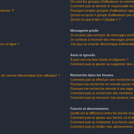
Où sont les groupes d’utilisateurs et commen
Comment puis-je devenir le responsable d’un
nnecter ?!
Pourquoi certains groupes d’utilisateurs app
Qu’est-ce qu’un « groupe d’utilisateurs par 
Qu’est-ce que le lien « L’équipe » ?
Messagerie privée
Je ne peux pas envoyer de messages privé
Je continue à recevoir des messages privés 
urs en ligne ?
J’ai reçu un courrier électronique indésirabl
Amis et ignorés
À quoi sert ma liste d’amis et d’ignorés ?
Comment puis-je ajouter ou supprimer des uti
Recherche dans les forums
de courrier électronique d’un utilisateur ?
Comment puis-je effectuer une recherche d
Pourquoi ma recherche ne renvoie aucun ré
Pourquoi ma recherche renvoie à une page 
Comment puis-je rechercher des membres 
Comment puis-je retrouver mes propres me
Favoris et abonnements
Quelle est la différence entre les favoris e
Comment puis-je ajouter aux favoris ou m’ab
Comment puis-je m’abonner à un forum spéc
Comment puis-je résilier mes abonnements