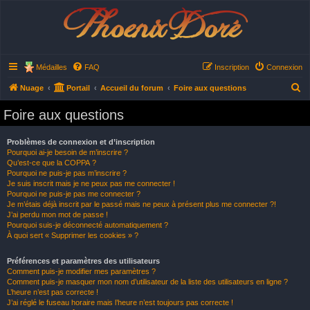
Phoenix Doré
Médailles
FAQ
Inscription
Connexion
R
Nuage
Portail
Accueil du forum
Foire aux questions
e
Foire aux questions
c
h
Problèmes de connexion et d’inscription
Pourquoi ai-je besoin de m’inscrire ?
e
Qu’est-ce que la COPPA ?
r
Pourquoi ne puis-je pas m’inscrire ?
Je suis inscrit mais je ne peux pas me connecter !
c
Pourquoi ne puis-je pas me connecter ?
h
Je m’étais déjà inscrit par le passé mais ne peux à présent plus me connecter ?!
J’ai perdu mon mot de passe !
e
Pourquoi suis-je déconnecté automatiquement ?
À quoi sert « Supprimer les cookies » ?
r
Préférences et paramètres des utilisateurs
Comment puis-je modifier mes paramètres ?
Comment puis-je masquer mon nom d’utilisateur de la liste des utilisateurs en ligne ?
L’heure n’est pas correcte !
J’ai réglé le fuseau horaire mais l’heure n’est toujours pas correcte !