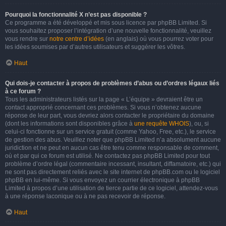
Pourquoi la fonctionnalité X n’est pas disponible ?
Ce programme a été développé et mis sous licence par phpBB Limited. Si
vous souhaitez proposer l’intégration d’une nouvelle fonctionnalité, veuillez
vous rendre sur
notre centre d’idées
(en anglais) où vous pourrez voter pour
les idées soumises par d’autres utilisateurs et suggérer les vôtres.
Haut
Qui dois-je contacter à propos de problèmes d’abus ou d’ordres légaux liés
à ce forum ?
Tous les administrateurs listés sur la page « L’équipe » devraient être un
contact approprié concernant ces problèmes. Si vous n’obtenez aucune
réponse de leur part, vous devriez alors contacter le propriétaire du domaine
(dont les informations sont disponibles grâce à
une requête WHOIS
), ou, si
celui-ci fonctionne sur un service gratuit (comme Yahoo, Free, etc.), le service
de gestion des abus. Veuillez noter que phpBB Limited n’a absolument aucune
juridiction et ne peut en aucun cas être tenu comme responsable de comment,
où et par qui ce forum est utilisé. Ne contactez pas phpBB Limited pour tout
problème d’ordre légal (commentaire incessant, insultant, diffamatoire, etc.) qui
ne sont pas directement reliés avec le site internet de phpBB.com ou le logiciel
phpBB en lui-même. Si vous envoyez un courrier électronique à phpBB
Limited à propos d’une utilisation de tierce partie de ce logiciel, attendez-vous
à une réponse laconique ou à ne pas recevoir de réponse.
Haut