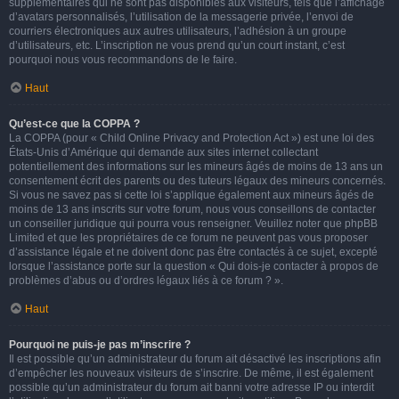
supplémentaires qui ne sont pas disponibles aux visiteurs, tels que l’affichage
d’avatars personnalisés, l’utilisation de la messagerie privée, l’envoi de
courriers électroniques aux autres utilisateurs, l’adhésion à un groupe
d’utilisateurs, etc. L’inscription ne vous prend qu’un court instant, c’est
pourquoi nous vous recommandons de le faire.
Haut
Qu’est-ce que la COPPA ?
La COPPA (pour « Child Online Privacy and Protection Act ») est une loi des
États-Unis d’Amérique qui demande aux sites internet collectant
potentiellement des informations sur les mineurs âgés de moins de 13 ans un
consentement écrit des parents ou des tuteurs légaux des mineurs concernés.
Si vous ne savez pas si cette loi s’applique également aux mineurs âgés de
moins de 13 ans inscrits sur votre forum, nous vous conseillons de contacter
un conseiller juridique qui pourra vous renseigner. Veuillez noter que phpBB
Limited et que les propriétaires de ce forum ne peuvent pas vous proposer
d’assistance légale et ne doivent donc pas être contactés à ce sujet, excepté
lorsque l’assistance porte sur la question « Qui dois-je contacter à propos de
problèmes d’abus ou d’ordres légaux liés à ce forum ? ».
Haut
Pourquoi ne puis-je pas m’inscrire ?
Il est possible qu’un administrateur du forum ait désactivé les inscriptions afin
d’empêcher les nouveaux visiteurs de s’inscrire. De même, il est également
possible qu’un administrateur du forum ait banni votre adresse IP ou interdit