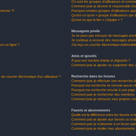
Où sont les groupes d’utilisateurs et commen
Comment puis-je devenir le responsable d’un
nnecter ?!
Pourquoi certains groupes d’utilisateurs app
Qu’est-ce qu’un « groupe d’utilisateurs par 
Qu’est-ce que le lien « L’équipe » ?
Messagerie privée
Je ne peux pas envoyer de messages privé
Je continue à recevoir des messages privés 
urs en ligne ?
J’ai reçu un courrier électronique indésirabl
Amis et ignorés
À quoi sert ma liste d’amis et d’ignorés ?
Comment puis-je ajouter ou supprimer des uti
Recherche dans les forums
de courrier électronique d’un utilisateur ?
Comment puis-je effectuer une recherche d
Pourquoi ma recherche ne renvoie aucun ré
Pourquoi ma recherche renvoie à une page 
Comment puis-je rechercher des membres 
Comment puis-je retrouver mes propres me
Favoris et abonnements
Quelle est la différence entre les favoris e
Comment puis-je ajouter aux favoris ou m’ab
Comment puis-je m’abonner à un forum spéc
Comment puis-je résilier mes abonnements