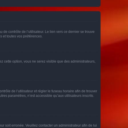
de contrôle de l’utilisateur. Le lien vers ce dernier se trouve
s et toutes vos préférences.
ez cette option, vous ne serez visible que des administrateurs,
ntrôle de l’utilisateur et régler le fuseau horaire afin de trouver
es paramètres, n’est accessible qu’aux utilisateurs inscrits.
ur soit erronée. Veuillez contacter un administrateur afin de lui