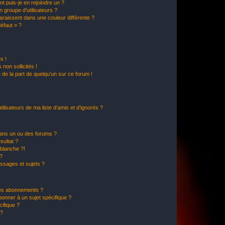
t puis-je en rejoindre un ?
 groupe d’utilisateurs ?
araissent dans une couleur différente ?
défaut » ?
s !
non sollicités !
e de la part de quelqu’un sur ce forum !
lisateurs de ma liste d’amis et d’ignorés ?
ans un ou des forums ?
sultat ?
blanche ?!
?
ssages et sujets ?
t les abonnements ?
onner à un sujet spécifique ?
ifique ?
 ?