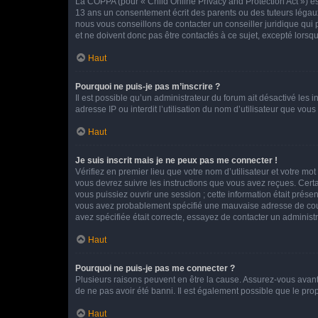
La COPPA (pour « Child Online Privacy and Protection Act ») es
13 ans un consentement écrit des parents ou des tuteurs légaux
nous vous conseillons de contacter un conseiller juridique qui
et ne doivent donc pas être contactés à ce sujet, excepté lorsq
Haut
Pourquoi ne puis-je pas m’inscrire ?
Il est possible qu’un administrateur du forum ait désactivé les 
adresse IP ou interdit l’utilisation du nom d’utilisateur que vou
Haut
Je suis inscrit mais je ne peux pas me connecter !
Vérifiez en premier lieu que votre nom d’utilisateur et votre mo
vous devrez suivre les instructions que vous avez reçues. Cert
vous puissiez ouvrir une session ; cette information était présen
vous avez probablement spécifié une mauvaise adresse de courrie
avez spécifiée était correcte, essayez de contacter un administ
Haut
Pourquoi ne puis-je pas me connecter ?
Plusieurs raisons peuvent en être la cause. Assurez-vous avant t
de ne pas avoir été banni. Il est également possible que le propr
Haut