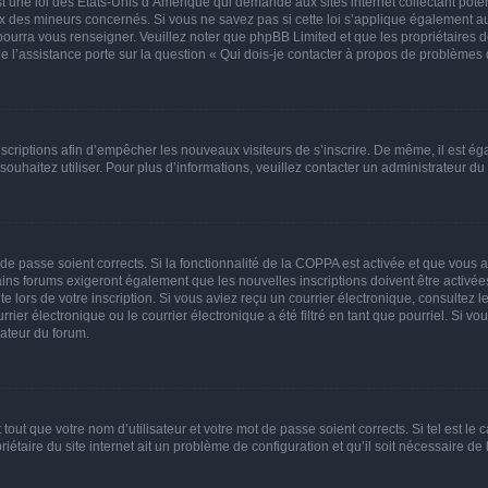
t une loi des États-Unis d’Amérique qui demande aux sites internet collectant pot
 des mineurs concernés. Si vous ne savez pas si cette loi s’applique également au
 pourra vous renseigner. Veuillez noter que phpBB Limited et que les propriétaires
ue l’assistance porte sur la question « Qui dois-je contacter à propos de problèmes 
inscriptions afin d’empêcher les nouveaux visiteurs de s’inscrire. De même, il est é
s souhaitez utiliser. Pour plus d’informations, veuillez contacter un administrateur du
t de passe soient corrects. Si la fonctionnalité de la COPPA est activée et que vous 
ains forums exigeront également que les nouvelles inscriptions doivent être activée
te lors de votre inscription. Si vous aviez reçu un courrier électronique, consultez l
r électronique ou le courrier électronique a été filtré en tant que pourriel. Si vo
rateur du forum.
out que votre nom d’utilisateur et votre mot de passe soient corrects. Si tel est le
iétaire du site internet ait un problème de configuration et qu’il soit nécessaire de l