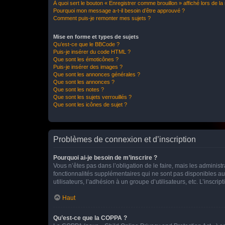
À quoi sert le bouton « Enregistrer comme brouillon » affiché lors de la 
Pourquoi mon message a-t-il besoin d’être approuvé ?
Comment puis-je remonter mes sujets ?
Mise en forme et types de sujets
Qu’est-ce que le BBCode ?
Puis-je insérer du code HTML ?
Que sont les émoticônes ?
Puis-je insérer des images ?
Que sont les annonces générales ?
Que sont les annonces ?
Que sont les notes ?
Que sont les sujets verrouillés ?
Que sont les icônes de sujet ?
Problèmes de connexion et d’inscription
Pourquoi ai-je besoin de m’inscrire ?
Vous n’êtes pas dans l’obligation de le faire, mais les adminis
fonctionnalités supplémentaires qui ne sont pas disponibles aux 
utilisateurs, l’adhésion à un groupe d’utilisateurs, etc. L’insc
Haut
Qu’est-ce que la COPPA ?