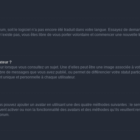
orum, soit le logiciel n’a pas encore été traduit dans votre langue. Essayez de deman
 n’existe pas, vous êtes libre de vous porter volontaire et commencer une nouvelle t
ateur ?
ur lorsque vous consultez un sujet. Une d’elles peut être une image associée à vo
mbre de messages que vous avez publié, ou permet de différencier votre statut parti
 unique et personnelle à chaque utilisateur.
ous pouvez ajouter un avatar en utilisant une des quatre méthodes suivantes : le serv
ent activer ou non la fonctionnalité des avatars et des méthodes qu’ils veuillent ren
forum.