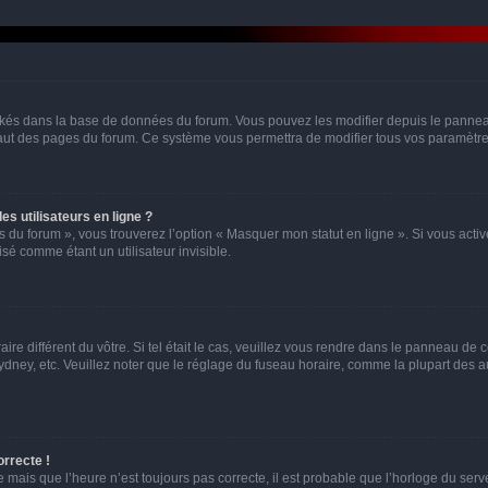
ockés dans la base de données du forum. Vous pouvez les modifier depuis le panneau 
haut des pages du forum. Ce système vous permettra de modifier tous vos paramètre
s utilisateurs en ligne ?
s du forum », vous trouverez l’option « Masquer mon statut en ligne ». Si vous activ
é comme étant un utilisateur invisible.
aire différent du vôtre. Si tel était le cas, veuillez vous rendre dans le panneau de co
ey, etc. Veuillez noter que le réglage du fuseau horaire, comme la plupart des autr
orrecte !
 mais que l’heure n’est toujours pas correcte, il est probable que l’horloge du serve