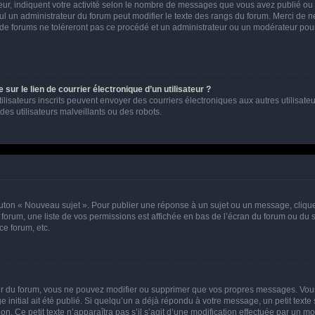
ur, indiquent votre activité selon le nombre de messages que vous avez publié ou id
eul un administrateur du forum peut modifier le texte des rangs du forum. Merci de 
de forums ne toléreront pas ce procédé et un administrateur ou un modérateur pou
ur le lien de courrier électronique d’un utilisateur ?
s utilisateurs inscrits peuvent envoyer des courriers électroniques aux autres utili
es utilisateurs malveillants ou des robots.
outon « Nouveau sujet ». Pour publier une réponse à un sujet ou un message, cliqu
 forum, une liste de vos permissions est affichée en bas de l’écran du forum ou du
ce forum, etc.
r du forum, vous ne pouvez modifier ou supprimer que vos propres messages. Vou
 initial ait été publié. Si quelqu’un a déjà répondu à votre message, un petit text
ion. Ce petit texte n’apparaîtra pas s’il s’agit d’une modification effectuée par un 