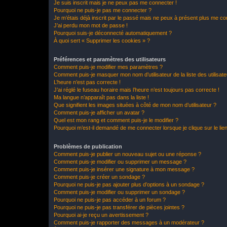
Je suis inscrit mais je ne peux pas me connecter !
Pourquoi ne puis-je pas me connecter ?
Je m’étais déjà inscrit par le passé mais ne peux à présent plus me co
J’ai perdu mon mot de passe !
Pourquoi suis-je déconnecté automatiquement ?
À quoi sert « Supprimer les cookies » ?
Préférences et paramètres des utilisateurs
Comment puis-je modifier mes paramètres ?
Comment puis-je masquer mon nom d’utilisateur de la liste des utilisate
L’heure n’est pas correcte !
J’ai réglé le fuseau horaire mais l’heure n’est toujours pas correcte !
Ma langue n’apparaît pas dans la liste !
Que signifient les images situées à côté de mon nom d’utilisateur ?
Comment puis-je afficher un avatar ?
Quel est mon rang et comment puis-je le modifier ?
Pourquoi m’est-il demandé de me connecter lorsque je clique sur le lien 
Problèmes de publication
Comment puis-je publier un nouveau sujet ou une réponse ?
Comment puis-je modifier ou supprimer un message ?
Comment puis-je insérer une signature à mon message ?
Comment puis-je créer un sondage ?
Pourquoi ne puis-je pas ajouter plus d’options à un sondage ?
Comment puis-je modifier ou supprimer un sondage ?
Pourquoi ne puis-je pas accéder à un forum ?
Pourquoi ne puis-je pas transférer de pièces jointes ?
Pourquoi ai-je reçu un avertissement ?
Comment puis-je rapporter des messages à un modérateur ?