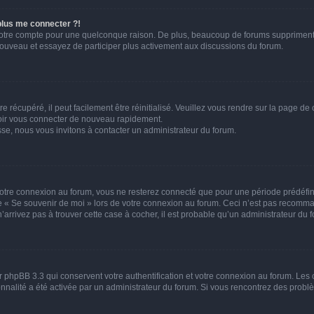
 plus me connecter ?!
votre compte pour une quelconque raison. De plus, beaucoup de forums suppriment pér
 nouveau et essayez de participer plus activement aux discussions du forum.
 récupéré, il peut facilement être réinitialisé. Veuillez vous rendre sur la page de
voir vous connecter de nouveau rapidement.
sse, nous vous invitons à contacter un administrateur du forum.
otre connexion au forum, vous ne resterez connecté que pour une période prédéfinie
se « Se souvenir de moi » lors de votre connexion au forum. Ceci n’est pas recomm
’arrivez pas à trouver cette case à cocher, il est probable qu’un administrateur du fo
 phpBB 3.3 qui conservent votre authentification et votre connexion au forum. Les 
tionnalité a été activée par un administrateur du forum. Si vous rencontrez des pro