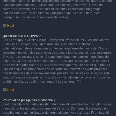
supplémentaires qui ne sont pas disponibles aux visiteurs, tels que l’affichage
d’avatars personnalisés, l’utilisation de la messagerie privée, l’envoi de
courriers électroniques aux autres utilisateurs, l’adhésion à un groupe
d’utilisateurs, etc. L’inscription ne vous prend qu’un court instant, c’est
pourquoi nous vous recommandons de le faire.
Haut
Qu’est-ce que la COPPA ?
La COPPA (pour « Child Online Privacy and Protection Act ») est une loi des
États-Unis d’Amérique qui demande aux sites internet collectant
potentiellement des informations sur les mineurs âgés de moins de 13 ans un
consentement écrit des parents ou des tuteurs légaux des mineurs concernés.
Si vous ne savez pas si cette loi s’applique également aux mineurs âgés de
moins de 13 ans inscrits sur votre forum, nous vous conseillons de contacter
un conseiller juridique qui pourra vous renseigner. Veuillez noter que phpBB
Limited et que les propriétaires de ce forum ne peuvent pas vous proposer
d’assistance légale et ne doivent donc pas être contactés à ce sujet, excepté
lorsque l’assistance porte sur la question « Qui dois-je contacter à propos de
problèmes d’abus ou d’ordres légaux liés à ce forum ? ».
Haut
Pourquoi ne puis-je pas m’inscrire ?
Il est possible qu’un administrateur du forum ait désactivé les inscriptions afin
d’empêcher les nouveaux visiteurs de s’inscrire. De même, il est également
possible qu’un administrateur du forum ait banni votre adresse IP ou interdit