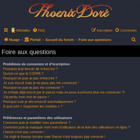
Phoenix Doré
Médailles
FAQ
Inscription
Connexion
R
Nuage
Portail
Accueil du forum
Foire aux questions
e
Foire aux questions
c
h
Problèmes de connexion et d’inscription
Pourquoi ai-je besoin de m’inscrire ?
e
Qu’est-ce que la COPPA ?
r
Pourquoi ne puis-je pas m’inscrire ?
Je suis inscrit mais je ne peux pas me connecter !
c
Pourquoi ne puis-je pas me connecter ?
h
Je m’étais déjà inscrit par le passé mais ne peux à présent plus me connecter ?!
J’ai perdu mon mot de passe !
e
Pourquoi suis-je déconnecté automatiquement ?
À quoi sert « Supprimer les cookies » ?
r
Préférences et paramètres des utilisateurs
Comment puis-je modifier mes paramètres ?
Comment puis-je masquer mon nom d’utilisateur de la liste des utilisateurs en ligne ?
L’heure n’est pas correcte !
J’ai réglé le fuseau horaire mais l’heure n’est toujours pas correcte !