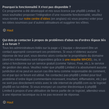
Pourquoi la fonctionnalité X n’est pas disponible ?
Ce programme a été développé et mis sous licence par phpBB Limited. Si
vous souhaitez proposer l’intégration d’une nouvelle fonctionnalité, veuillez
vous rendre sur
notre centre d’idées
(en anglais) où vous pourrez voter pour
les idées soumises par d’autres utilisateurs et suggérer les vôtres.
Haut
Qui dois-je contacter à propos de problèmes d’abus ou d’ordres légaux liés
à ce forum ?
Tous les administrateurs listés sur la page « L’équipe » devraient être un
contact approprié concernant ces problèmes. Si vous n’obtenez aucune
réponse de leur part, vous devriez alors contacter le propriétaire du domaine
(dont les informations sont disponibles grâce à
une requête WHOIS
), ou, si
celui-ci fonctionne sur un service gratuit (comme Yahoo, Free, etc.), le service
de gestion des abus. Veuillez noter que phpBB Limited n’a absolument aucune
juridiction et ne peut en aucun cas être tenu comme responsable de comment,
où et par qui ce forum est utilisé. Ne contactez pas phpBB Limited pour tout
problème d’ordre légal (commentaire incessant, insultant, diffamatoire, etc.) qui
ne sont pas directement reliés avec le site internet de phpBB.com ou le logiciel
phpBB en lui-même. Si vous envoyez un courrier électronique à phpBB
Limited à propos d’une utilisation de tierce partie de ce logiciel, attendez-vous
à une réponse laconique ou à ne pas recevoir de réponse.
Haut